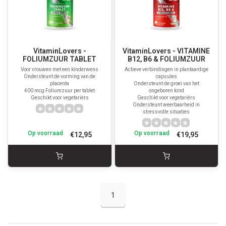
VitaminLovers -
VitaminLovers - VITAMINE
FOLIUMZUUR TABLET
B12, B6 & FOLIUMZUUR
Voor vrouwen met een kinderwens
Actieve verbindingen in plantaardige
Ondersteunt de vorming van de
capsules
placenta
Ondersteunt de groei van het
400 mcg Foliumzuur per tablet
ongeboren kind
Geschikt voor vegetariërs
Geschikt voor vegetariërs
Ondersteunt weerbaarheid in
stressvolle situaties
Op voorraad
Op voorraad
€12,95
€19,95
1