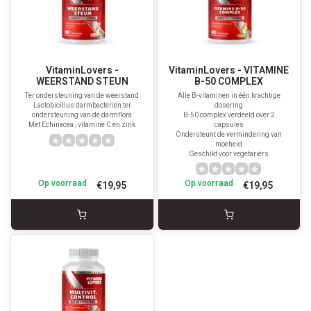
VitaminLovers -
VitaminLovers - VITAMINE
WEERSTAND STEUN
B-50 COMPLEX
Ter ondersteuning van de weerstand
Alle B-vitaminen in één krachtige
Lactobicillus darmbacteriën ter
dosering
ondersteuning van de darmflora
B-50 complex verdeeld over 2
Met Echinacea , vitamine C en zink
capsules
Ondersteunt de vermindering van
moeheid
Geschikt voor vegetariërs
Op voorraad
Op voorraad
€19,95
€19,95