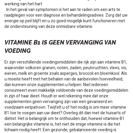
werking van het hart
. In het geval van symptomen is het aan te raden om een arts te
raadplegen voor een diagnose en behandelingsadvies. Zorg dat uw
energie op peil blijft en u zo goed mogelijk kunt functioneren met
de ondersteuning van deze onmisbare vitamine.
VITAMINE B1 IS GEEN VERVANGING VAN
VOEDING
Er zijn verschillende voedingsmiddelen die rijk zijn aan vitamine B1,
waaronder volkoren granen, noten, zaden, peulvruchten, vlees, vis,
eieren, melk en groente zoals asperges, broccoli en bloemkool. Als
u moeite heeft met het behalen van de aanbevolen hoeveelheid,
dan kunnen onze supplementen u helpen. Niet iedereen
consumeert even makkelijk voldoende van deze voedingsmiddelen
in zijn of haar dieet. Houdt er wel rekening mee dat onze
supplementen geen vervanging zijn van een gevarieerd en
voedzaam eetpatroon. Twijfelt u of het nodig is om meer vitamine
B1 toe te voegen aan uw dieet? Overleg dit dan met de huisarts of
diëtist. Het is belangrijk om te onthouden dat, hoewel vitamine B1
een belangrijke vitamine is, het niet de enige vitamine is die het
lichaam nodig heeft. Een gezonde, gebalanceerde voeding is