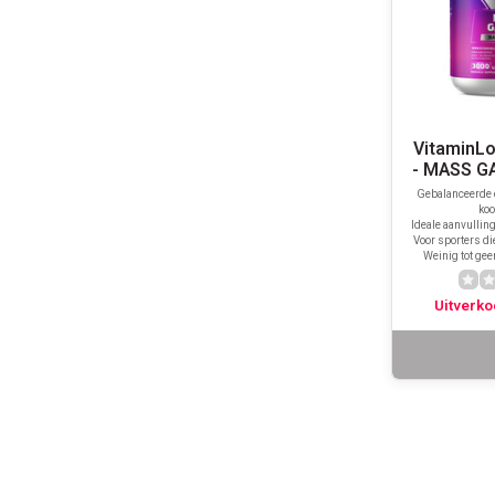
VitaminLo
- MASS G
Gebalanceerde 
koo
Ideale aanvullin
Voor sporters d
Weinig tot geen
Uitverko