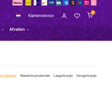
0
Klantenservice
Afvallen
st bekeken
Nieuwste producten
Laagste prijs
Hoogste prijs