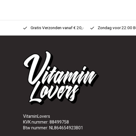
n Huis!
Gratis Verzonden vanaf € 20,-
Zondag voor 22:00 Best
VitaminLovers
KVK nummer: 88499758
Btw nummer: NL864654923B01