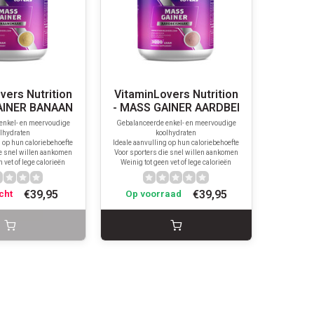
vers Nutrition
VitaminLovers Nutrition
AINER BANAAN
- MASS GAINER AARDBEI
enkel- en meervoudige
Gebalanceerde enkel- en meervoudige
lhydraten
koolhydraten
g op hun caloriebehoefte
Ideale aanvulling op hun caloriebehoefte
ie snel willen aankomen
Voor sporters die snel willen aankomen
 vet of lege calorieën
Weinig tot geen vet of lege calorieën
€39,95
€39,95
cht
Op voorraad