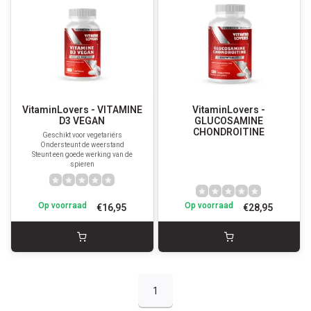
VitaminLovers - VITAMINE
VitaminLovers -
D3 VEGAN
GLUCOSAMINE
CHONDROITINE
Geschikt voor vegetariërs
Ondersteunt de weerstand
Steunt een goede werking van de
spieren
Op voorraad
Op voorraad
€16,95
€28,95
1