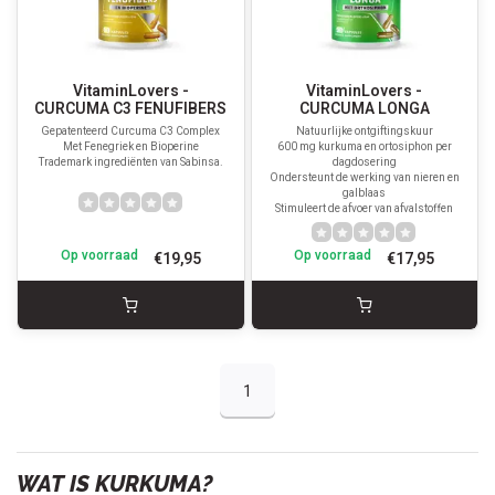
VitaminLovers -
VitaminLovers -
CURCUMA C3 FENUFIBERS
CURCUMA LONGA
Gepatenteerd Curcuma C3 Complex
Natuurlijke ontgiftingskuur
Met Fenegriek en Bioperine
600 mg kurkuma en ortosiphon per
Trademark ingrediënten van Sabinsa.
dagdosering
Ondersteunt de werking van nieren en
galblaas
Stimuleert de afvoer van afvalstoffen
Op voorraad
Op voorraad
€19,95
€17,95
1
WAT IS KURKUMA?