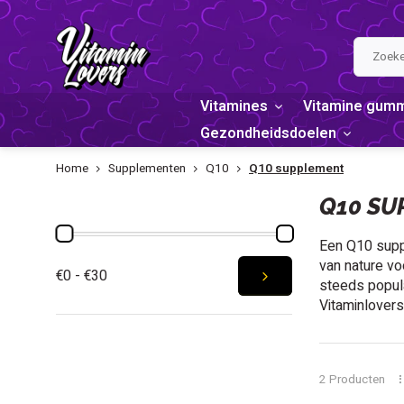
Vitamines
Vitamine gum
Gezondheidsdoelen
Home
Supplementen
Q10
Q10 supplement
PRIJS
Q10 SU
Een Q10 suppl
van nature vo
€0 - €30
steeds popula
Vitaminlover
2 Producten