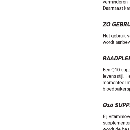
verminderen. 
Daarnaast kan
ZO GEBRU
Het gebruik v
wordt aanbevo
RAADPLEE
Een Q10 suppl
levensstijl. 
momenteel me
bloedsuikersp
Q10 SUPP
Bij Vitaminlo
supplementen 
wordt de best