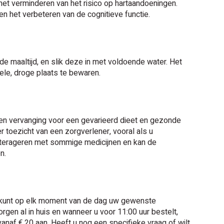
het verminderen van het risico op hartaandoeningen.
en het verbeteren van de cognitieve functie.
de maaltijd, en slik deze in met voldoende water. Het
ele, droge plaats te bewaren.
en vervanging voor een gevarieerd dieet en gezonde
toezicht van een zorgverlener, vooral als u
nterageren met sommige medicijnen en kan de
n.
 U kunt op elk moment van de dag uw gewenste
rgen al in huis en wanneer u voor 11:00 uur bestelt,
naf € 20 aan. Heeft u nog een specifieke vraag of wilt