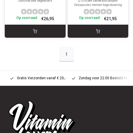
Geschikt voor vegetariërs
Q10 is een sterke anti-oxidant
Gelcapsules met een hoge dosering
Op voorraad
Op voorraad
€26,95
€21,95
1
Gratis Verzonden vanaf € 20,-
Zondag voor 22:00 Besteld Maandag 