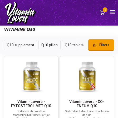
0
Terug
VITAMINE Q10
Q10 supplement
Q10 pillen
Q10 tabletten
Filters
VitaminLovers -
VitaminLovers - CO-
FYTOSTEROL MET Q10
ENZUM Q10
Ondersteunt cholesterol
Ondersteunt structuur en functie van
Monacoline K uit Rode Gistrijst
de huid