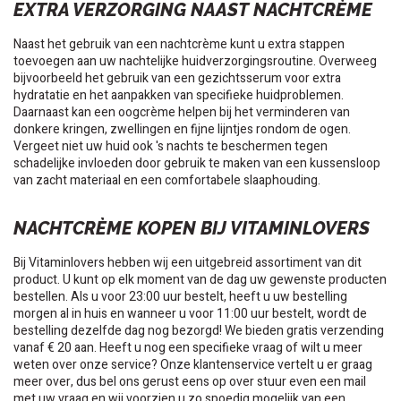
EXTRA VERZORGING NAAST NACHTCRÈME
Naast het gebruik van een nachtcrème kunt u extra stappen
toevoegen aan uw nachtelijke huidverzorgingsroutine. Overweeg
bijvoorbeeld het gebruik van een gezichtsserum voor extra
hydratatie en het aanpakken van specifieke huidproblemen.
Daarnaast kan een oogcrème helpen bij het verminderen van
donkere kringen, zwellingen en fijne lijntjes rondom de ogen.
Vergeet niet uw huid ook 's nachts te beschermen tegen
schadelijke invloeden door gebruik te maken van een kussensloop
van zacht materiaal en een comfortabele slaaphouding.
NACHTCRÈME KOPEN BIJ VITAMINLOVERS
Bij Vitaminlovers hebben wij een uitgebreid assortiment van dit
product. U kunt op elk moment van de dag uw gewenste producten
bestellen. Als u voor 23:00 uur bestelt, heeft u uw bestelling
morgen al in huis en wanneer u voor 11:00 uur bestelt, wordt de
bestelling dezelfde dag nog bezorgd! We bieden gratis verzending
vanaf € 20 aan. Heeft u nog een specifieke vraag of wilt u meer
weten over onze service? Onze klantenservice vertelt u er graag
meer over, dus bel ons gerust eens op over stuur even een mail
met uw vraag en wij voorzien u zo spoedig mogelijk van een