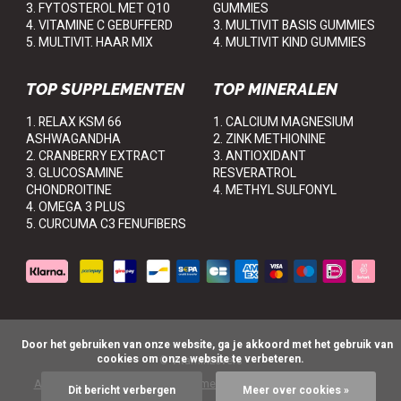
3. FYTOSTEROL MET Q10
GUMMIES
4. VITAMINE C GEBUFFERD
3. MULTIVIT BASIS GUMMIES
5. MULTIVIT. HAAR MIX
4. MULTIVIT KIND GUMMIES
TOP SUPPLEMENTEN
TOP MINERALEN
1. RELAX KSM 66
1. CALCIUM MAGNESIUM
ASHWAGANDHA
2. ZINK METHIONINE
2. CRANBERRY EXTRACT
3. ANTIOXIDANT
3. GLUCOSAMINE
RESVERATROL
CHONDROITINE
4. METHYL SULFONYL
4. OMEGA 3 PLUS
5. CURCUMA C3 FENUFIBERS
      Door het gebruiken van onze website, ga je akkoord met het gebruik van 
cookies om onze website te verbeteren.

© VitaminLovers
Algemene voorwaarden
Disclaimer
Privacy Policy
Sitemap
Dit bericht verbergen
Meer over cookies »