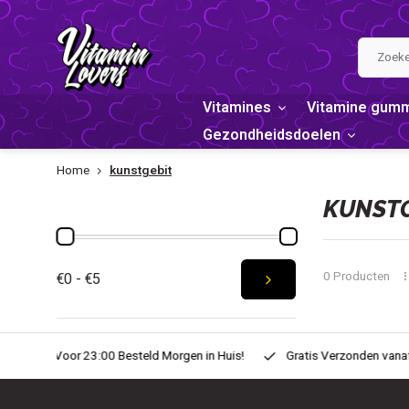
Vitamines
Vitamine gum
Gezondheidsdoelen
Home
kunstgebit
PRIJS
KUNSTG
0 Producten
€0 - €5
n Huis!
Gratis Verzonden vanaf € 20,-
Zondag voor 22:00 Best