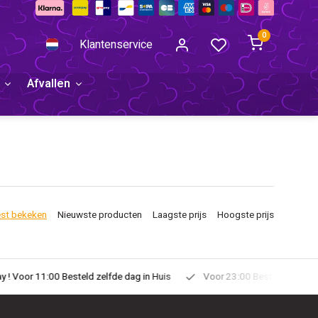
0
Klantenservice
Afvallen
st bekeken
Nieuwste producten
Laagste prijs
Hoogste prijs
uis
Voor 23:00 Besteld Morgen in Huis!
Gratis Verzonden vanaf