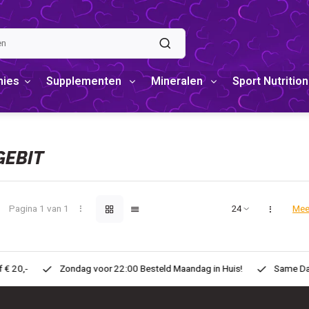
mies
Supplementen
Mineralen
Sport Nutrition
EBIT
Pagina 1 van 1
Mee
eld Maandag in Huis!
Same Day ! Voor 11:00 Besteld zelfde dag in H