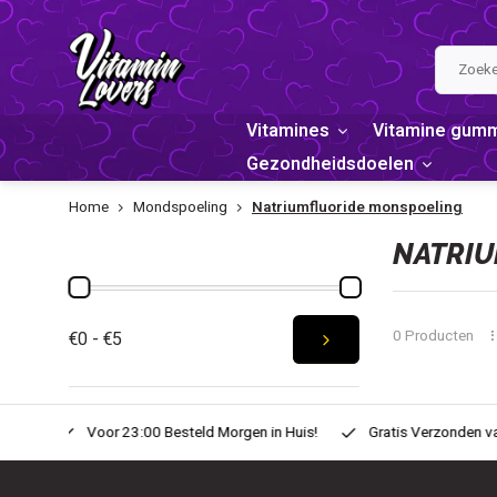
Vitamines
Vitamine gum
Gezondheidsdoelen
Home
Mondspoeling
Natriumfluoride monspoeling
PRIJS
NATRIU
0 Producten
€0 - €5
n Huis!
Gratis Verzonden vanaf € 20,-
Zondag voor 22:00 Bes