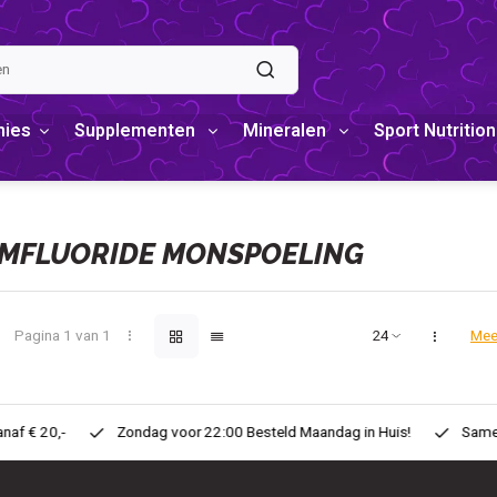
mies
Supplementen
Mineralen
Sport Nutrition
MFLUORIDE MONSPOELING
Pagina 1 van 1
Mee
teld Maandag in Huis!
Same Day ! Voor 11:00 Besteld zelfde dag in H