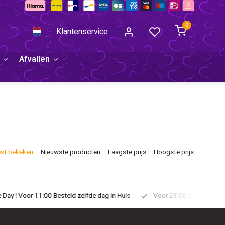
0
Klantenservice
Afvallen
st bekeken
Nieuwste producten
Laagste prijs
Hoogste prijs
uis
Voor 23:00 Besteld Morgen in Huis!
Gratis Verzonden vana