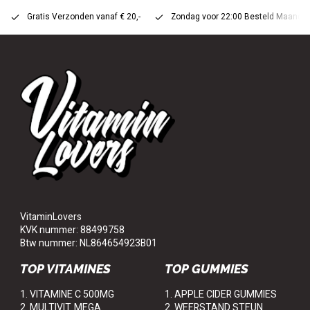
Gratis Verzonden vanaf € 20,-
Zondag voor 22:00 Besteld Maandag 
VitaminLovers
KVK nummer: 88499758
Btw nummer: NL864654923B01
TOP VITAMINES
TOP GUMMIES
1. VITAMINE C 500MG
1. APPLE CIDER GUMMIES
2. MULTIVIT. MEGA
2. WEERSTAND STEUN