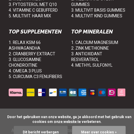
3. FYTOSTEROL MET Q10
GUMMIES
4. VITAMINE C GEBUFFERD
3. MULTIVIT BASIS GUMMIES
5. MULTIVIT. HAAR MIX
4. MULTIVIT KIND GUMMIES
TOP SUPPLEMENTEN
TOP MINERALEN
1. RELAX KSM 66
1. CALCIUM MAGNESIUM
ASHWAGANDHA
2. ZINK METHIONINE
2. CRANBERRY EXTRACT
3. ANTIOXIDANT
3. GLUCOSAMINE
RESVERATROL
CHONDROITINE
4. METHYL SULFONYL
4. OMEGA 3 PLUS
5. CURCUMA C3 FENUFIBERS
      Door het gebruiken van onze website, ga je akkoord met het gebruik van 
cookies om onze website te verbeteren.

© VitaminLovers
Algemene voorwaarden
Disclaimer
Privacy Policy
Sitemap
Dit bericht verbergen
Meer over cookies »