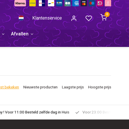
0
Klantenservice
Afvallen
st bekeken
Nieuwste producten
Laagste prijs
Hoogste prijs
uis
Voor 23:00 Besteld Morgen in Huis!
Gratis Verzonden vanaf