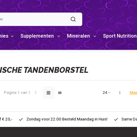
mies
Supplementen
Mineralen
Sport Nutrition
ISCHE TANDENBORSTEL
Pagina 1 van 1
Mee
eld Maandag in Huis!
Same Day ! Voor 11:00 Besteld zelfde dag in H