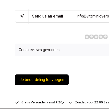
CAN WE HELP?
Send us an email
info@vitaminlovers
REVIEWS
Geen reviews gevonden
Je beoordeling toevoegen
n Huis!
Gratis Verzonden vanaf € 20,-
Zondag voor 22:00 Best