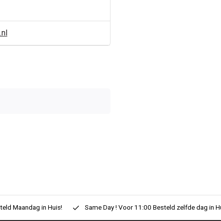
.nl
0/10
eld Maandag in Huis!
Same Day ! Voor 11:00 Besteld zelfde dag in H