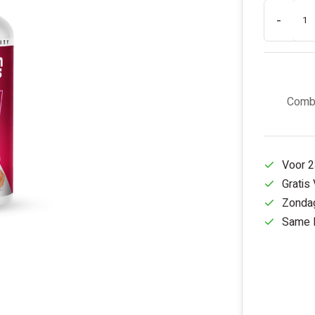
-
Combi
Voor 2
Gratis
Zondag
Same D