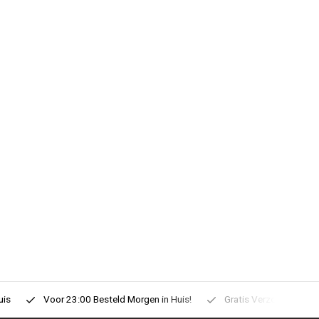
uis
Voor 23:00 Besteld Morgen in Huis!
Gratis Verzonden vanaf