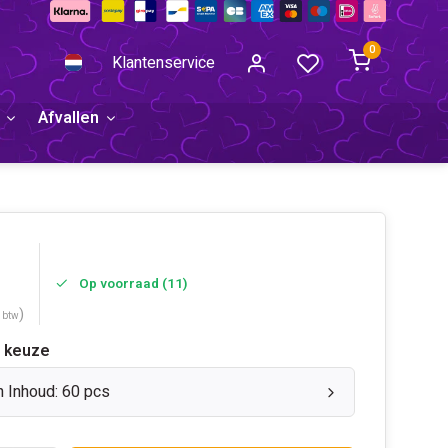
0
Klantenservice
Afvallen
Op voorraad (11)
)
. btw
 keuze
n Inhoud: 60 pcs