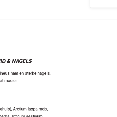
ID & NAGELS
neus haar en sterke nagels.
it mooier.
ehuls), Arctium lappa radix,
herba, Triticum aestivum,