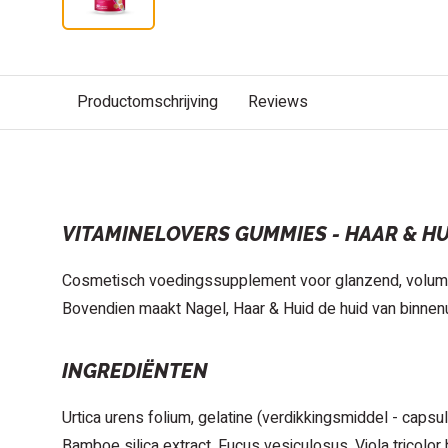
Productomschrijving
Reviews
BESCHRIJVING
VITAMINELOVERS GUMMIES - HAAR & HU
Cosmetisch voedingssupplement voor glanzend, volumi
Bovendien maakt Nagel, Haar & Huid de huid van binnenu
INGREDIËNTEN
Urtica urens folium, gelatine (verdikkingsmiddel - capsul
Bamboe silica extract, Fucus vesiculosus, Viola tricolor 