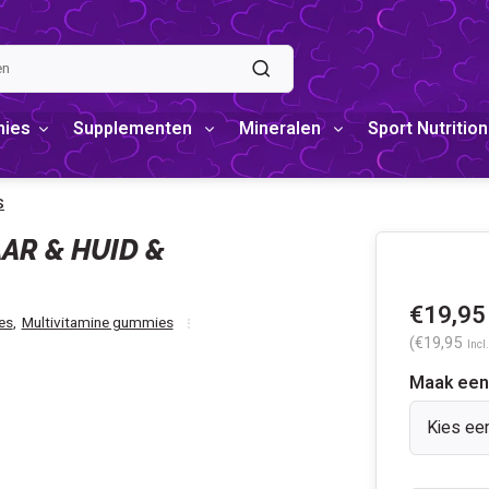
mies
Supplementen
Mineralen
Sport Nutrition
S
AR & HUID &
€19,95
es
,
Multivitamine gummies
(€19,95
Incl
Maak een
Kies ee