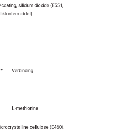
oating, silicium dioxide (E551,
tiklontermiddel).
 *
Verbinding
0
L-methionine
icrocrystalline cellulose (E460i,