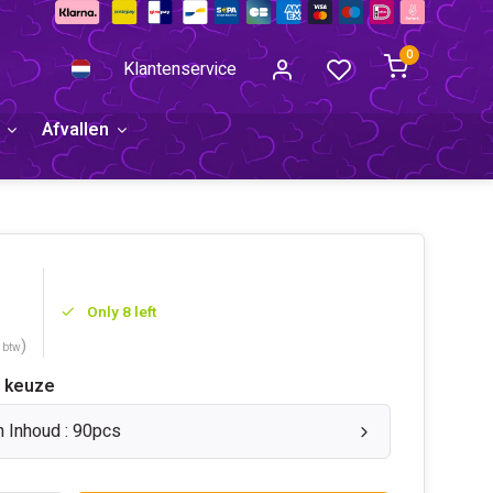
0
Klantenservice
Afvallen
Only 8 left
)
. btw
 keuze
n Inhoud : 90pcs