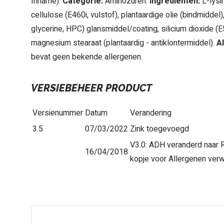
Inname).
Categorie:
Aminozuren.
Ingredienten:
L-lysi
cellulose (E460i, vulstof), plantaardige olie (bindmiddel
glycerine, HPC) glansmiddel/coating, silicium dioxide (E
magnesium stearaat (plantaardig - antiklontermiddel).
Al
bevat geen bekende allergenen.
VERSIEBEHEER PRODUCT
Versienummer
Datum
Verandering
3.5
07/03/2022
Zink toegevoegd
V3.0: ADH veranderd naar R
16/04/2018
kopje voor Allergenen verw
CAN WE HELP?