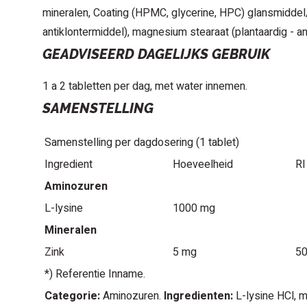
mineralen, Coating (HPMC, glycerine, HPC) glansmiddel/c
antiklontermiddel), magnesium stearaat (plantaardig - an
GEADVISEERD DAGELIJKS GEBRUIK
1 a 2 tabletten per dag, met water innemen.
SAMENSTELLING
Samenstelling per dagdosering (1 tablet)
Ingredient
Hoeveelheid
RI
Aminozuren
L-lysine
1000 mg
Mineralen
Zink
5 mg
5
*) Referentie Inname.
Categorie:
Aminozuren.
Ingredienten:
L-lysine HCl, m