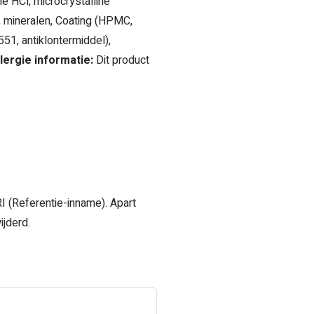
ne HCl, microcrystalline
), mineralen, Coating (HPMC,
551, antiklontermiddel),
lergie informatie:
Dit product
I (Referentie-inname). Apart
ijderd.