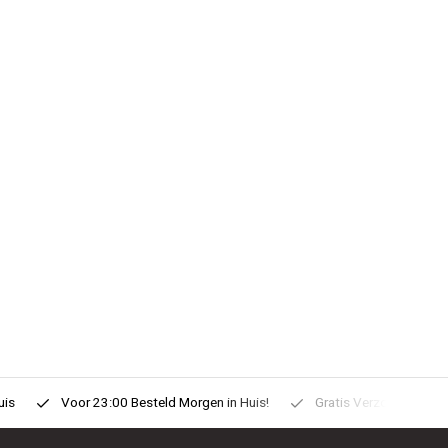
uis
Voor 23:00 Besteld Morgen in Huis!
Gratis Verzonden vanaf