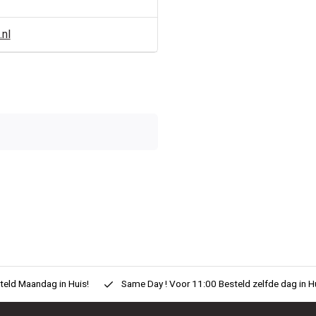
.nl
0/10
eld Maandag in Huis!
Same Day ! Voor 11:00 Besteld zelfde dag in H