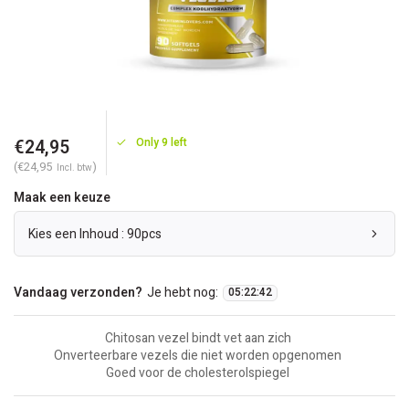
€24,95
Only 9 left
(€24,95
)
Incl. btw
Maak een keuze
Kies een Inhoud : 90pcs
Vandaag verzonden?
Je hebt nog:
05
:
22
:
42
Chitosan vezel bindt vet aan zich
Onverteerbare vezels die niet worden opgenomen
Goed voor de cholesterolspiegel