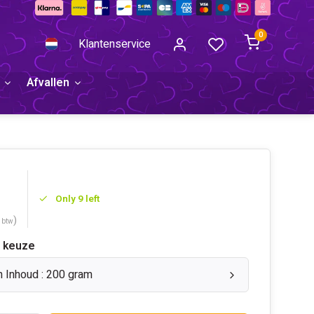
0
Klantenservice
Afvallen
Only 9 left
)
. btw
 keuze
n Inhoud : 200 gram