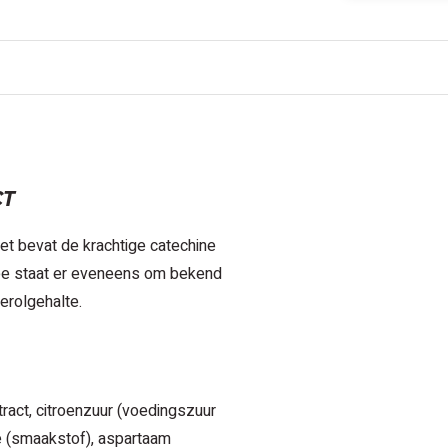
CT
et bevat de krachtige catechine
hee staat er eveneens om bekend
erolgehalte.
ract, citroenzuur (voedingszuur
ome (smaakstof), aspartaam