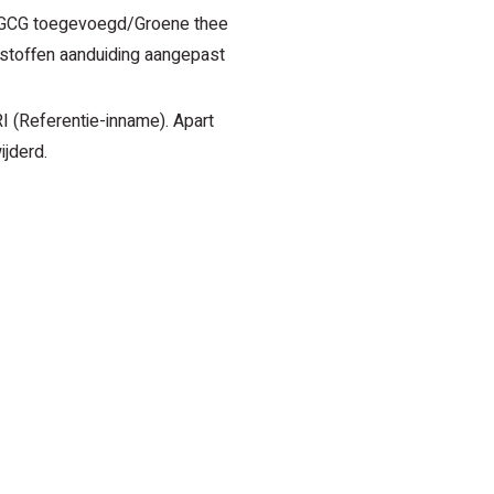
EGCG toegevoegd/Groene thee
stoffen aanduiding aangepast
I (Referentie-inname). Apart
ijderd.