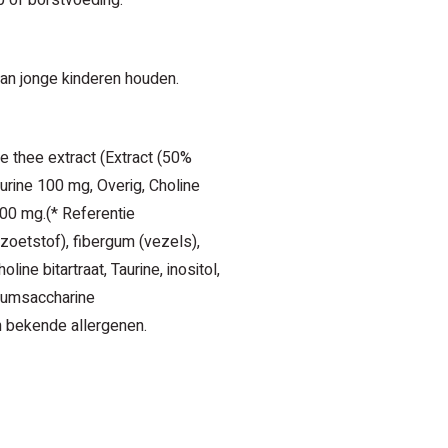
p of borstvoeding.
van jonge kinderen houden.
e thee extract (Extract (50%
rine 100 mg, Overig, Choline
000 mg.(* Referentie
zoetstof), fibergum (vezels),
ine bitartraat, Taurine, inositol,
riumsaccharine
n bekende allergenen.