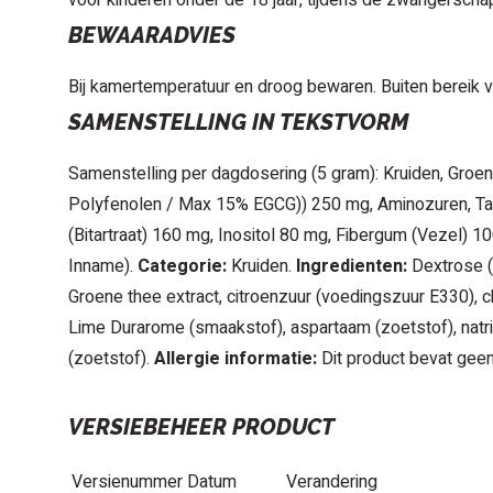
voor kinderen onder de 18 jaar, tijdens de zwangerscha
BEWAARADVIES
Bij kamertemperatuur en droog bewaren. Buiten bereik 
SAMENSTELLING IN TEKSTVORM
Samenstelling per dagdosering (5 gram): Kruiden, Groen
Polyfenolen / Max 15% EGCG)) 250 mg, Aminozuren, Tau
(Bitartraat) 160 mg, Inositol 80 mg, Fibergum (Vezel) 1
Inname).
Categorie:
Kruiden.
Ingredienten:
Dextrose (
Groene thee extract, citroenzuur (voedingszuur E330), chol
Lime Durarome (smaakstof), aspartaam (zoetstof), nat
(zoetstof).
Allergie informatie:
Dit product bevat gee
VERSIEBEHEER PRODUCT
Versienummer
Datum
Verandering