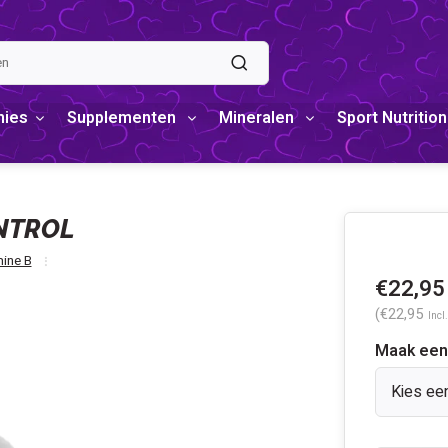
mies
Supplementen
Mineralen
Sport Nutrition
ONTROL
ine B
€22,95
(€22,95
Incl
Maak een
Kies ee