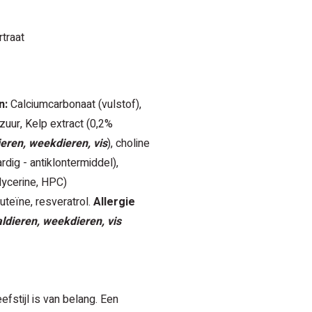
rtraat
n:
Calciumcarbonaat (vulstof),
nzuur, Kelp extract (0,2%
eren, weekdieren, vis
), choline
rdig - antiklontermiddel),
lycerine, HPC)
uteïne, resveratrol.
Allergie
ldieren, weekdieren, vis
fstijl is van belang. Een