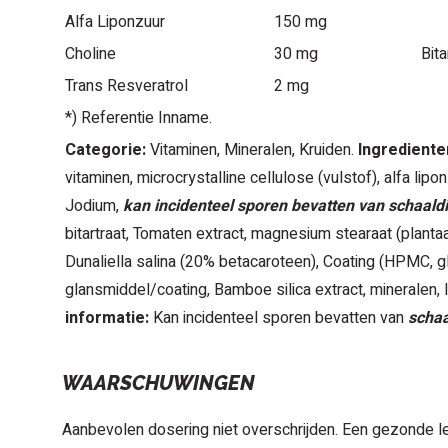
Alfa Liponzuur
150 mg
Choline
30 mg
Bita
Trans Resveratrol
2 mg
*) Referentie Inname.
Categorie:
Vitaminen, Mineralen, Kruiden.
Ingrediente
vitaminen, microcrystalline cellulose (vulstof), alfa lipo
Jodium,
kan incidenteel sporen bevatten van schaaldi
bitartraat, Tomaten extract, magnesium stearaat (plantaa
Dunaliella salina (20% betacaroteen), Coating (HPMC, g
glansmiddel/coating, Bamboe silica extract, mineralen, l
informatie:
Kan incidenteel sporen bevatten van
schaa
WAARSCHUWINGEN
Aanbevolen dosering niet overschrijden. Een gezonde lee