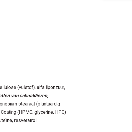
llulose (vulstof), alfa liponzuur,
atten van schaaldieren,
magnesium stearaat (plantaardig -
), Coating (HPMC, glycerine, HPC)
teïne, resveratrol.