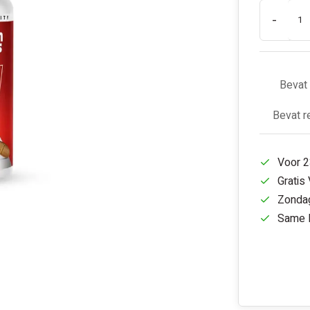
-
Bevat 
Bevat r
Voor 2
Gratis
Zondag
Same D