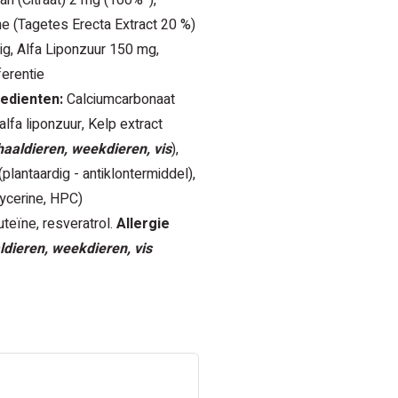
n (Citraat) 2 mg (100%*),
e (Tagetes Erecta Extract 20 %)
ig, Alfa Liponzuur 150 mg,
ferentie
edienten:
Calciumcarbonaat
 alfa liponzuur, Kelp extract
haaldieren, weekdieren, vis
),
plantaardig - antiklontermiddel),
lycerine, HPC)
teïne, resveratrol.
Allergie
ldieren, weekdieren, vis