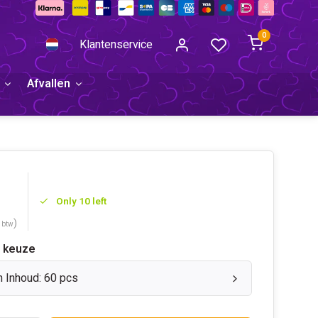
0
Klantenservice
Afvallen
Only 10 left
)
. btw
 keuze
n Inhoud: 60 pcs