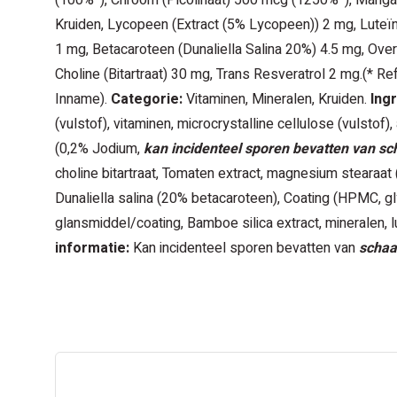
(100%*), Chroom (Picolinaat) 500 mcg (1250%*), Mangaa
Kruiden, Lycopeen (Extract (5% Lycopeen)) 2 mg, Luteïn
1 mg, Betacaroteen (Dunaliella Salina 20%) 4.5 mg, Over
Choline (Bitartraat) 30 mg, Trans Resveratrol 2 mg.(* Re
Inname).
Categorie:
Vitaminen, Mineralen, Kruiden.
Ingr
(vulstof), vitaminen, microcrystalline cellulose (vulstof),
(0,2% Jodium,
kan incidenteel sporen bevatten van sc
choline bitartraat, Tomaten extract, magnesium stearaat (
Dunaliella salina (20% betacaroteen), Coating (HPMC, g
glansmiddel/coating, Bamboe silica extract, mineralen, lu
informatie:
Kan incidenteel sporen bevatten van
schaa
CAN WE HELP?