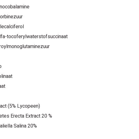
nocobalamine
orbinezuur
lecalciferol
lfa-tocoferylwaterstofsuccinaat
roylmonoglutaminezuur
p
linaat
aat
ract (5% Lycopeen)
etes Erecta Extract 20 %
aliella Salina 20%