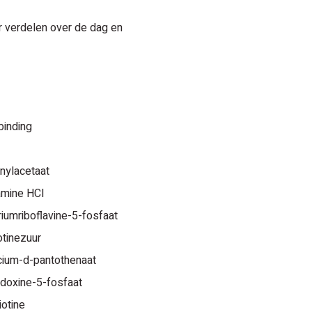
ur verdelen over de dag en
binding
inylacetaat
amine HCl
riumriboflavine-5-fosfaat
otinezuur
cium-d-pantothenaat
idoxine-5-fosfaat
iotine