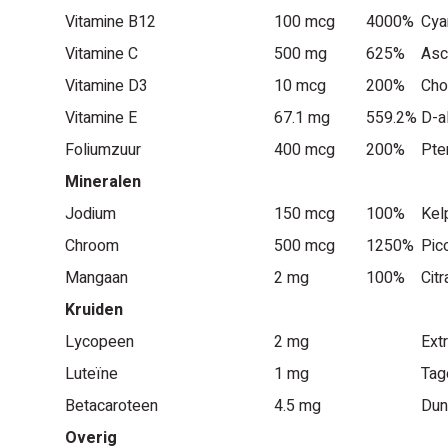
Vitamine B12
100 mcg
4000%
Cya
Vitamine C
500 mg
625%
Asc
Vitamine D3
10 mcg
200%
Cho
Vitamine E
67.1 mg
559.2%
D-a
Foliumzuur
400 mcg
200%
Pte
Mineralen
Jodium
150 mcg
100%
Kel
Chroom
500 mcg
1250%
Pico
Mangaan
2 mg
100%
Citr
Kruiden
Lycopeen
2 mg
Ext
Luteïne
1 mg
Tag
Betacaroteen
4.5 mg
Dun
Overig