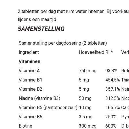
2 tabletten per dag met ruim water innemen. Bij voorke
tijdens een maaltijd.
SAMENSTELLING
Samenstelling per dagdosering (2 tabletten)
Ingredient
Hoeveelheid
RI *
Ver
Vitaminen
Vitamine A
750 mcg
93.8%
Ret
Vitamine B1
5 mg
454.5%
Thi
Vitamine B2
5 mg
357.1%
Nat
Niacine (vitamine B3)
50 mg
312.5%
Nic
Vitamine B5 (pantotheenzuur)
10 mg
166.7%
Cal
Vitamine B6
3.5 mg
250%
Pyr
Biotine
300 mcg
600%
D-b