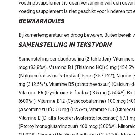
voedingssupplement is geen vervanging van een gevari
voedingssupplement is niet geschikt voor kinderen tot e
BEWAARADVIES
Bij kamertemperatuur en droog bewaren. Buiten bereik 
SAMENSTELLING IN TEKSTVORM
Samenstelling per dagdosering (2 tabletten): Vitaminen,
mcg (93.8%*), Vitamine B1 (Thiamine HCl) 5 mg (454.5%*
(Natriumriboflavine-5-fosfaat) 5 mg (357.1%*), Niacine (
mg (312.5%*), Vitamine B5 (pantotheenzuur) (Calcium-d
Vitamine B6 (Pyridoxine-5-fosfaat) 3.5 mg (250%*), Bio
(600%*), Vitamine B12 (Cyanocobalamine) 100 mcg (400
(Ascorbinezuur) 500 mg (625%*), Vitamine D3 (Cholecal
Vitamine E (D-alfa-tocoferylwaterstofsuccinaat) 67.1 m
(Pteroylmonoglutaminezuur) 400 mcg (200%*), Mineral