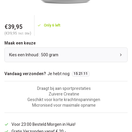
€39,95
Only 6 left
(€39,95
)
Incl. btw
Maak een keuze
Kies een Inhoud : 500 gram
Vandaag verzonden?
Je hebt nog:
15
:
21
:
10
Draagt bij aan sportprestaties
Zuivere Creatine
Geschikt voor korte krachtinspanningen
Micronised voor maximale opname
Voor 23:00 Besteld Morgen in Huis!
Gratis Verzonden vanaf € 20,-