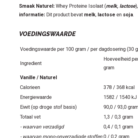
Smaak Naturel:
Whey Proteine Isolaat (
melk, lactose
)
informatie:
Dit product bevat
melk
,
lactose
en
soja
.
VOEDINGSWAARDE
Voedingswaarde per 100 gram / per dagdosering (30 
Hoeveelheid pe
Ingredient
gram
Vanille / Naturel
Calorieen
378 / 368 kcal
Energiewaarde
1582 / 1540 kJ
Eiwit (op droge stof basis)
90,0 / 93,0 gra
Totaal vet
1,3 / 0,3 gram
- waarvan verzadigd
0,4 / 0,1 gram
- waarvan mono-onverzadigde stoffen
0 / 0,2 gram