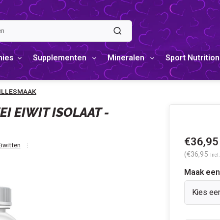
mies
Supplementen
Mineralen
Sport Nutrition
ANILLESMAAK
I EIWIT ISOLAAT -
€36,95
Eiwitten
(€36,95
Incl
Maak een
Kies ee