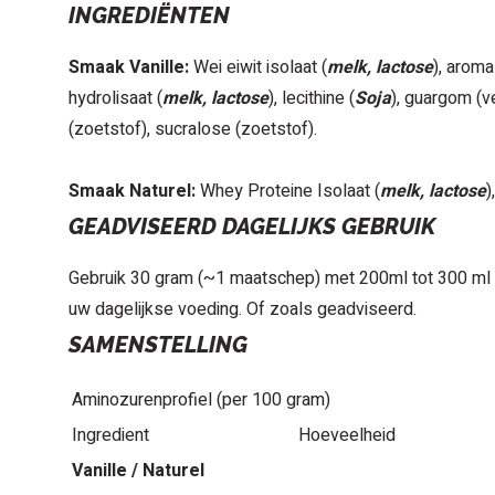
INGREDIËNTEN
Smaak Vanille:
Wei eiwit isolaat (
melk, lactose
), aroma
hydrolisaat (
melk, lactose
), lecithine (
Soja
), guargom (v
(zoetstof), sucralose (zoetstof).
Smaak Naturel:
Whey Proteine Isolaat (
melk, lactose
)
GEADVISEERD DAGELIJKS GEBRUIK
Gebruik 30 gram (~1 maatschep) met 200ml tot 300 ml w
uw dagelijkse voeding. Of zoals geadviseerd.
SAMENSTELLING
Aminozurenprofiel (per 100 gram)
Ingredient
Hoeveelheid
Vanille / Naturel