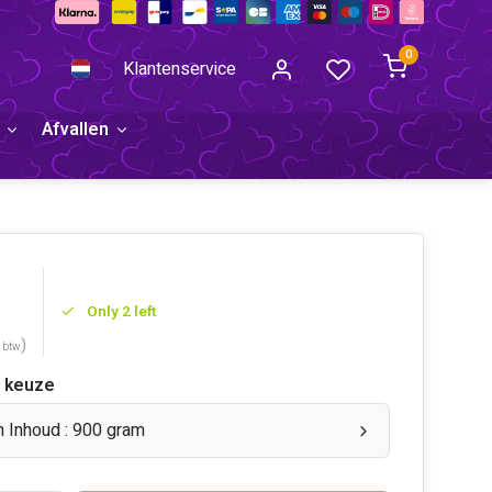
0
Klantenservice
Afvallen
Only 2 left
)
. btw
 keuze
n Inhoud : 900 gram