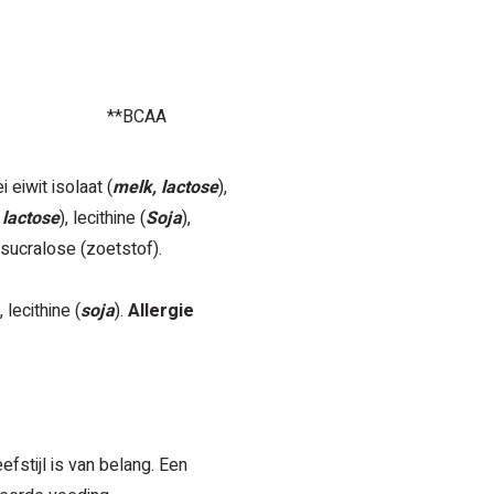
**BCAA
 eiwit isolaat (
melk, lactose
),
 lactose
), lecithine (
Soja
),
sucralose (zoetstof).
), lecithine (
soja
).
Allergie
fstijl is van belang. Een