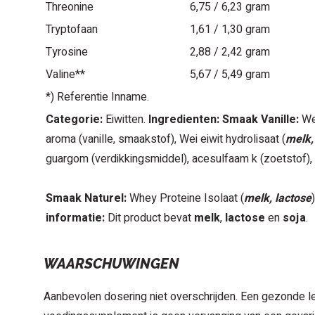
Threonine
6,75 / 6,23 gram
Tryptofaan
1,61 / 1,30 gram
Tyrosine
2,88 / 2,42 gram
Valine**
5,67 / 5,49 gram
*) Referentie Inname.
Categorie:
Eiwitten.
Ingredienten:
Smaak Vanille:
Wei
aroma (vanille, smaakstof), Wei eiwit hydrolisaat (
melk,
guargom (verdikkingsmiddel), acesulfaam k (zoetstof), 
Smaak Naturel:
Whey Proteine Isolaat (
melk, lactose
informatie:
Dit product bevat
melk
,
lactose
en
soja
.
WAARSCHUWINGEN
Aanbevolen dosering niet overschrijden. Een gezonde lee