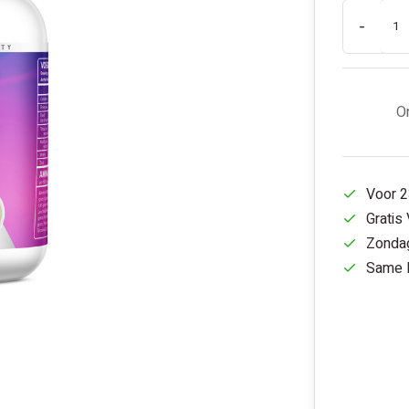
-
On
Voor 2
Gratis
Zondag
Same D