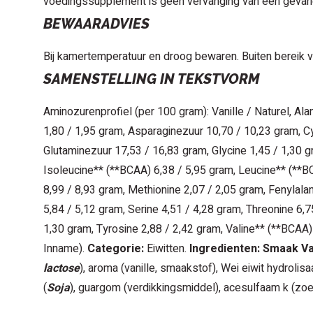
voedingssupplement is geen vervanging van een gevari
BEWAARADVIES
Bij kamertemperatuur en droog bewaren. Buiten bereik 
SAMENSTELLING IN TEKSTVORM
Aminozurenprofiel (per 100 gram): Vanille / Naturel, Alan
1,80 / 1,95 gram, Asparaginezuur 10,70 / 10,23 gram, Cy
Glutaminezuur 17,53 / 16,83 gram, Glycine 1,45 / 1,30 gr
Isoleucine** (**BCAA) 6,38 / 5,95 gram, Leucine** (**B
8,99 / 8,93 gram, Methionine 2,07 / 2,05 gram, Fenylalan
5,84 / 5,12 gram, Serine 4,51 / 4,28 gram, Threonine 6,7
1,30 gram, Tyrosine 2,88 / 2,42 gram, Valine** (**BCAA)
Inname).
Categorie:
Eiwitten.
Ingredienten:
Smaak Van
lactose
), aroma (vanille, smaakstof), Wei eiwit hydrolisaa
(
Soja
), guargom (verdikkingsmiddel), acesulfaam k (zoet