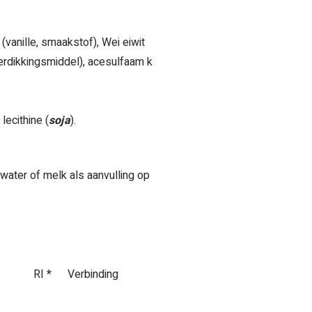
 (vanille, smaakstof), Wei eiwit
erdikkingsmiddel), acesulfaam k
, lecithine (
soja
).
ater of melk als aanvulling op
RI *
Verbinding