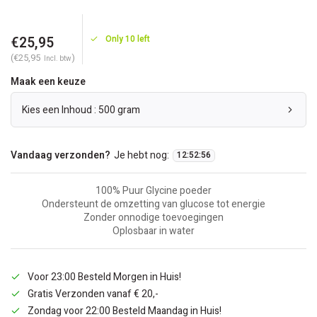
€25,95
Only 10 left
(€25,95
)
Incl. btw
Maak een keuze
Kies een Inhoud : 500 gram
Vandaag verzonden?
Je hebt nog:
12
:
52
:
55
100% Puur Glycine poeder
Ondersteunt de omzetting van glucose tot energie
Zonder onnodige toevoegingen
Oplosbaar in water
Voor 23:00 Besteld Morgen in Huis!
Gratis Verzonden vanaf € 20,-
Zondag voor 22:00 Besteld Maandag in Huis!