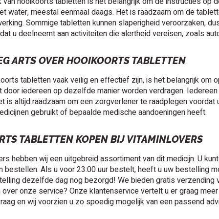
ik van hooikoorts tabletten is het belangrijk om de instructies o
 water, meestal eenmaal daags. Het is raadzaam om de tabletten
erking. Sommige tabletten kunnen slaperigheid veroorzaken, dus 
at u deelneemt aan activiteiten die alertheid vereisen, zoals auto
EG ARTS OVER HOOIKOORTS TABLETTEN
orts tabletten vaak veilig en effectief zijn, is het belangrijk om
 door iedereen op dezelfde manier worden verdragen. Iedereen h
t is altijd raadzaam om een zorgverlener te raadplegen voordat 
edicijnen gebruikt of bepaalde medische aandoeningen heeft.
TS TABLETTEN KOPEN BIJ VITAMINLOVERS
vers hebben wij een uitgebreid assortiment van dit medicijn. U 
bestellen. Als u voor 23:00 uur bestelt, heeft u uw bestelling mo
elling dezelfde dag nog bezorgd! We bieden gratis verzending va
over onze service? Onze klantenservice vertelt u er graag meer
raag en wij voorzien u zo spoedig mogelijk van een passend adv