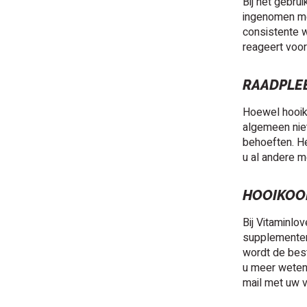
Bij het gebru
ingenomen met
consistente w
reageert voord
RAADPLE
Hoewel hooiko
algemeen niet
behoeften. He
u al andere m
HOOIKOOR
Bij Vitaminlo
supplementen 
wordt de best
u meer weten 
mail met uw v