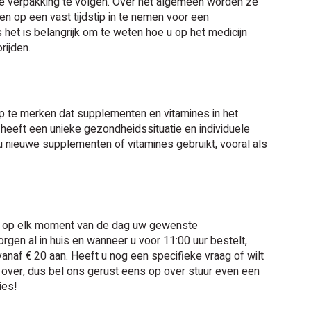
p de verpakking te volgen. Over het algemeen worden ze
 op een vast tijdstip in te nemen voor een
het is belangrijk om te weten hoe u op het medicijn
rijden.
 op te merken dat supplementen en vitamines in het
eeft een unieke gezondheidssituatie en individuele
u nieuwe supplementen of vitamines gebruikt, vooral als
kunt op elk moment van de dag uw gewenste
rgen al in huis en wanneer u voor 11:00 uur bestelt,
naf € 20 aan. Heeft u nog een specifieke vraag of wilt
 over, dus bel ons gerust eens op over stuur even een
ies!