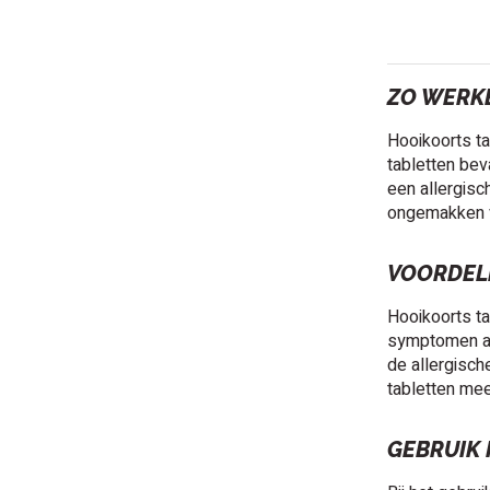
ZO WERK
Hooikoorts ta
tabletten bev
een allergisc
ongemakken v
VOORDEL
Hooikoorts ta
symptomen aan
de allergisch
tabletten mee
GEBRUIK