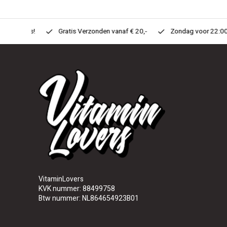
n Huis!
Gratis Verzonden vanaf € 20,-
Zondag voor 22:00 Best
VitaminLovers
KVK nummer: 88499758
Btw nummer: NL864654923B01