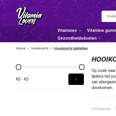
Vitamines
Vitamine gum
Gezondheidsdoelen
Home
Hooikoorts
Hooikoorts tabletten
PRIJS
HOOIKO
Op zoek naar 
tijdens het p
€0 - €5
van allergieë
doorkomen.
0 Producten