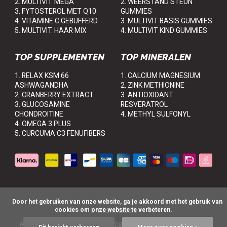
2. MULTIVIT. MEGA
2. WEERSTAND STEUN
3. FYTOSTEROL MET Q10
GUMMIES
4. VITAMINE C GEBUFFERD
3. MULTIVIT BASIS GUMMIES
5. MULTIVIT. HAAR MIX
4. MULTIVIT KIND GUMMIES
TOP SUPPLEMENTEN
TOP MINERALEN
1. RELAX KSM 66
1. CALCIUM MAGNESIUM
ASHWAGANDHA
2. ZINK METHIONINE
2. CRANBERRY EXTRACT
3. ANTIOXIDANT
3. GLUCOSAMINE
RESVERATROL
CHONDROITINE
4. METHYL SULFONYL
4. OMEGA 3 PLUS
5. CURCUMA C3 FENUFIBERS
      Door het gebruiken van onze website, ga je akkoord met het gebruik van 
cookies om onze website te verbeteren.

© VitaminLovers
Algemene voorwaarden
Disclaimer
Privacy Policy
Sitemap