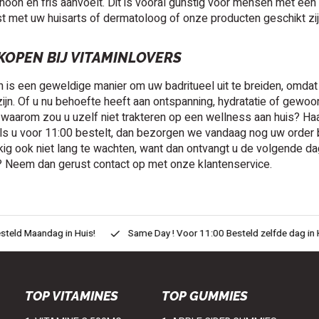
hoon en fris aanvoelt. Dit is vooral gunstig voor mensen met een
rst met uw huisarts of dermatoloog of onze producten geschikt zij
KOPEN BIJ VITAMINLOVERS
 is een geweldige manier om uw badritueel uit te breiden, omdat 
ijn. Of u nu behoefte heeft aan ontspanning, hydratatie of gew
waarom zou u uzelf niet trakteren op een wellness aan huis? Haal
ls u voor 11:00 bestelt, dan bezorgen we vandaag nog uw order bij 
kig ook niet lang te wachten, want dan ontvangt u de volgende dag
? Neem dan gerust contact op met onze klantenservice.
eld Maandag in Huis!
Same Day ! Voor 11:00 Besteld zelfde dag in H
TOP VITAMINES
TOP GUMMIES