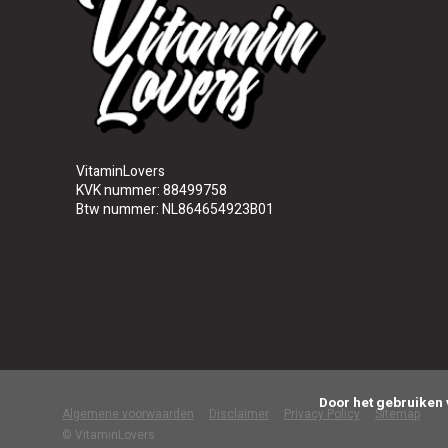
VitaminLovers
KVK nummer: 88499758
Btw nummer: NL864654923B01
      Door het gebruiken van onze website, ga je akkoord met het gebruik van cookies om onze website te verbeteren.

Algemene voorwaarden
Disclaimer
Privacy Policy
Sitemap
© VitaminLovers