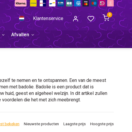
0
Klantenservice
Afvallen
r jezelf te nemen en te ontspannen. Een van de meest
en met badolie. Badolie is een product dat is
uid, geest en algeheel welzijn. In dit artikel zullen
voordelen die het met zich meebrengt.
st bekeken
Nieuwste producten
Laagste prijs
Hoogste prijs