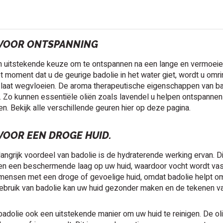
 VOOR ONTSPANNING
n uitstekende keuze om te ontspannen na een lange en vermoeien
 moment dat u de geurige badolie in het water giet, wordt u omri
laat wegvloeien. De aroma therapeutische eigenschappen van bad
Zo kunnen essentiële oliën zoals lavendel u helpen ontspannen e
en. Bekijk alle verschillende geuren hier op deze pagina.
VOOR EEN DROGE HUID.
angrijk voordeel van badolie is de hydraterende werking ervan. Di
en een beschermende laag op uw huid, waardoor vocht wordt vast
mensen met een droge of gevoelige huid, omdat badolie helpt om
ebruik van badolie kan uw huid gezonder maken en de tekenen va
badolie ook een uitstekende manier om uw huid te reinigen. De ol