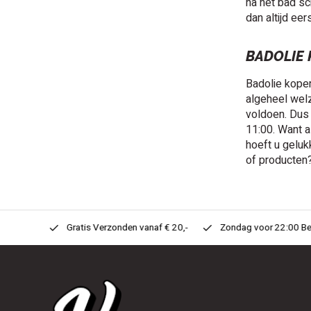
na het bad sc
dan altijd ee
BADOLIE 
Badolie kopen
algeheel welz
voldoen. Dus 
11:00. Want a
hoeft u geluk
of producten
n Huis!
Gratis Verzonden vanaf € 20,-
Zondag voor 22:00 Best