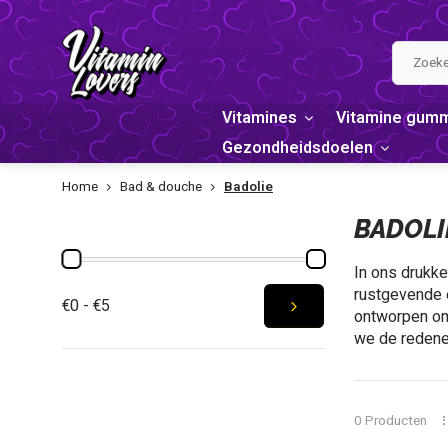
Vitamines
Vitamine gum
Gezondheidsdoelen
Home
Bad & douche
Badolie
PRIJS
BADOLI
In ons drukke
rustgevende e
€0 - €5
ontworpen om 
we de redene
0 Producten